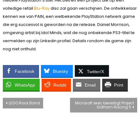
nieuwe PlayStation 3 titel. Het betreft een project die op een
volledige retail
Blu-Ray
disc zal gaan verschijnen. De ontwikkelaar
kennen we van PAIN, een welbekende PlayStation netwerk game
die erg succesvol is geworden na de release. Daniel Morrison,
omgeving artist bij Idol Minds, wist de nog onbekende PS3-titel te
vermelden op zijn Linkedin profiel. Details rondom de game zijn
nog niet onthuld.
Facebook
Bluesky
Twitter/X
WhatsApp
Reddit
Email
Print
Bericht
LEGO Rock Band
Microsoft exec bevestigt Project
Gotham Racing 5
navigatie