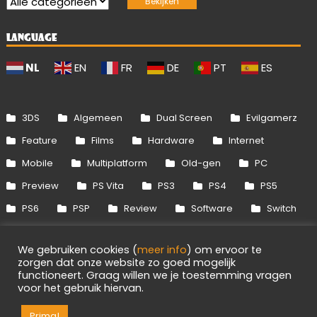
LANGUAGE
NL
EN
FR
DE
PT
ES
3DS
Algemeen
Dual Screen
Evilgamerz
Feature
Films
Hardware
Internet
Mobile
Multiplatform
Old-gen
PC
Preview
PS Vita
PS3
PS4
PS5
PS6
PSP
Review
Software
Switch
Switch 2
Uitgelicht
Wii
Wii U
We gebruiken cookies (
meer info
) om ervoor te
Xbox 360
Xbox One
Xbox Series
zorgen dat onze website zo goed mogelijk
functioneert. Graag willen we je toestemming vragen
voor het gebruik hiervan.
Info
Disclaimer
Cookies
Adverteren
RSS/API
Games
OpenCritic
Prima!