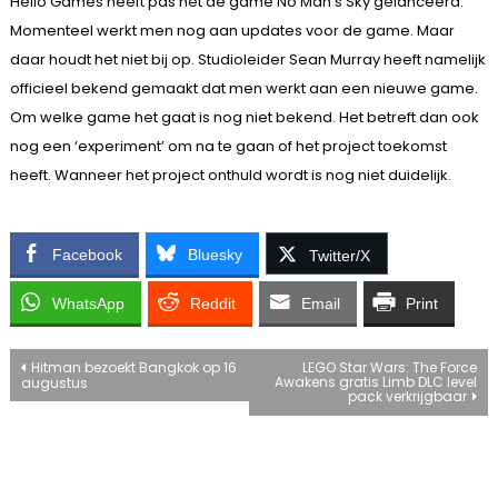
Hello Games heeft pas net de game No Man’s Sky gelanceerd.
Momenteel werkt men nog aan updates voor de game. Maar
daar houdt het niet bij op. Studioleider Sean Murray heeft namelijk
officieel bekend gemaakt dat men werkt aan een nieuwe game.
Om welke game het gaat is nog niet bekend. Het betreft dan ook
nog een ‘experiment’ om na te gaan of het project toekomst
heeft. Wanneer het project onthuld wordt is nog niet duidelijk.
Facebook
Bluesky
Twitter/X
WhatsApp
Reddit
Email
Print
Bericht
Hitman bezoekt Bangkok op 16
LEGO Star Wars: The Force
Awakens gratis Limb DLC level
augustus
pack verkrijgbaar
navigatie