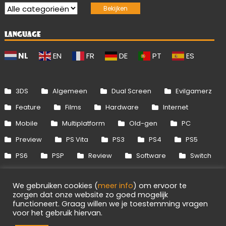
LANGUAGE
NL
EN
FR
DE
PT
ES
3DS
Algemeen
Dual Screen
Evilgamerz
Feature
Films
Hardware
Internet
Mobile
Multiplatform
Old-gen
PC
Preview
PS Vita
PS3
PS4
PS5
PS6
PSP
Review
Software
Switch
Switch 2
Uitgelicht
Wii
Wii U
We gebruiken cookies (
meer info
) om ervoor te
Xbox 360
Xbox One
Xbox Series
zorgen dat onze website zo goed mogelijk
functioneert. Graag willen we je toestemming vragen
voor het gebruik hiervan.
Info
Disclaimer
Cookies
Adverteren