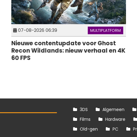
07-08-2026 06:39
MULTIPLATFORM
Nieuwe contentupdate voor Ghost
Recon Wildlands: nieuw verhaal en 4K
60 FPS
3DS
Algemeen
Films
Hardware
Old-gen
PC
P