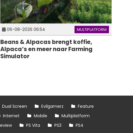
06-08-2026 06:54
MULTIPLATFORM
Beans & Alpacas brengt koffie,
Alpaca’s en meer naar Farming
Simulator
Dual Screen
Evilgamerz
Feature
Internet
Mobile
Multiplatform
review
PS Vita
PS3
PS4