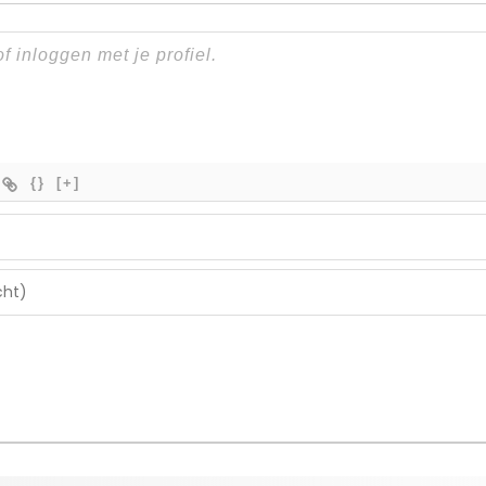
{}
[+]