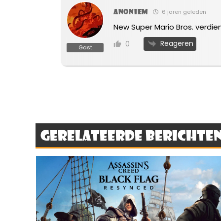
Anoniem
6 jaren geleden
New Super Mario Bros. verdien
Reageren
0
Gast
Gerelateerde berichte