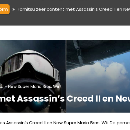
form
Famitsu zeer content met Assassin’s Creed II en New
-
su
New Super Mario Bros. Wii
et Assassin’s Creed II en Ne
 Assassin’s Creed II en New Super Mario Bros. Wii. De game