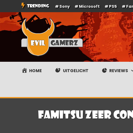
Ga
TRENDING
Sony
Microsoft
PS5
Fa
naar
de
inhoud
Evilgamerz
Het meest interessante game nieuws, reviews, coverag
HOME
UITGELICHT
REVIEWS
Famitsu zeer con