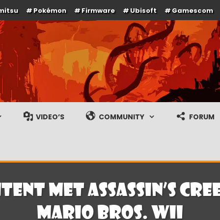
mitsu
Pokémon
Firmware
Ubisoft
Gamescom
e en gameplay streams
VIDEO’S
COMMUNITY
FORUM
tent met Assassin’s Cree
Mario Bros. Wii