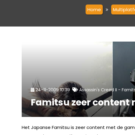
Home
Multiplat
-
24-11-2009 10:39
Assassin's Creed II
Famit
Famitsu zeer content m
Het Japanse Famitsu is zeer content met de games