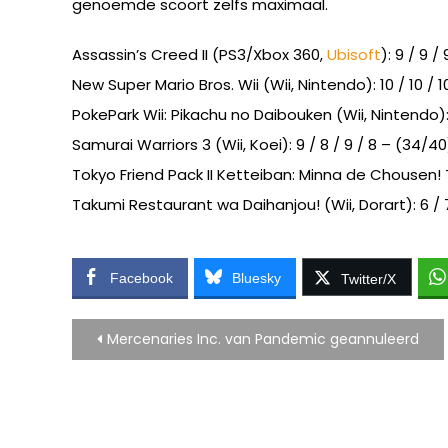
genoemde scoort zelfs maximaal.
Assassin’s Creed II (PS3/Xbox 360,
Ubisoft
): 9 / 9 /
New Super Mario Bros. Wii (Wii, Nintendo): 10 / 10 / 1
PokePark Wii: Pikachu no Daibouken (Wii, Nintendo): 
Samurai Warriors 3 (Wii, Koei): 9 / 8 / 9 / 8 – (34/40
Tokyo Friend Pack II Ketteiban: Minna de Chousen! Ta
Takumi Restaurant wa Daihanjou! (Wii, Dorart): 6 / 7
Facebook
Bluesky
Twitter/X
Bericht
Mercenaries Inc. van Pandemic geannuleerd
navigatie