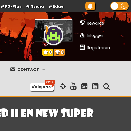
PS-Plus
Nvidia
Edge
Rewards
Inloggen
Registreren
0
0
CONTACT
Volg ons:
d II en New Super