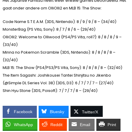
Het Japanse Famitsu heeft weer enkele games beoordeeld. Het
gaat onder andere om OlliOlli2 en MLB 15: The Show:
Code Name S.T.E.A.M. (3DS, Nintendo): 8 / 9 / 9 / 8 – (34/40)
MonsterBag (PS Vita, Sony): 8 / 7 / 8 / 6 – (29/40)
OlliOlli2: Welcome to Olliwood (PS4/PS Vita, roll7): 8 / 8 / 8 / 9 –
(33/40)
Minna no Pokemon Scramble (3DS, Nintendo): 8 / 8 / 8 / 8 –
(32/40)
MLB 15: The Show (PS4/PS3/PS Vita, Sony): 8 / 8 / 8 / 8 – (32/40)
The Item Sagashi: Joshikousei Tantei Shinjitsu no Jikenbo
(@Simple DL Series Vol. 38) (3DS, D3): 6 / 7 / 7 / 7 – (27/40)
Shin Hyu Stone (3DS, Poisoft): 7 / 7 / 7 / 8 – (29/40)
Facebook
Bluesky
Twitter/X
WhatsApp
Reddit
Email
Print