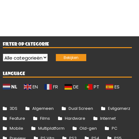
FILTER OP CATEGORIE
LANGUAGE
NL
EN
FR
DE
PT
ES
3DS
Algemeen
Dual Screen
Evilgamerz
Feature
Films
Hardware
Internet
Mobile
Multiplatform
Old-gen
PC
Preview
PS Vita
PS3
PS4
PS5