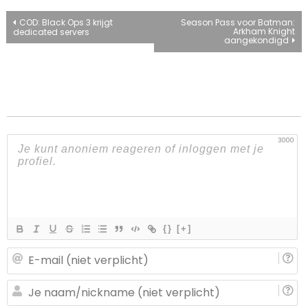
Bericht
COD: Black Ops 3 krijgt
Season Pass voor Batman:
Arkham Knight
dedicated servers
aangekondigd
navigatie
3000
{}
[+]
E-
ma
(n
J
ve
n