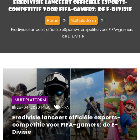
Eredivisie lanceert officiële eSports-
competitie voor FIFA-gamers: de E-Divisie
Home
Multiplatform
Eredivisie lanceert officiële eSports-competitie voor FIFA-gamers:
de E-Divisie
MULTIPLATFORM
25-04-2020 14:55
FIFA
Eredivisie lanceert officiële eSports-
competitie voor FIFA-gamers: de E-
Divisie