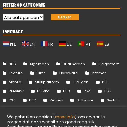
FILTER OP CATEGORIE
LANGUAGE
NL
EN
FR
DE
PT
ES
3DS
Algemeen
Dual Screen
Evilgamerz
Feature
Films
Hardware
Internet
Mobile
Multiplatform
Old-gen
PC
Preview
PS Vita
PS3
PS4
PS5
PS6
PSP
Review
Software
Switch
Switch 2
Uitgelicht
Wii
Wii U
We gebruiken cookies (
meer info
) om ervoor te
Xbox 360
Xbox One
Xbox Series
zorgen dat onze website zo goed mogelijk