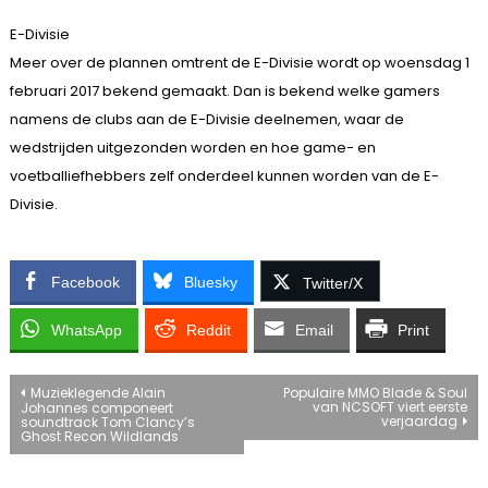
E-Divisie
Meer over de plannen omtrent de E-Divisie wordt op woensdag 1
februari 2017 bekend gemaakt. Dan is bekend welke gamers
namens de clubs aan de E-Divisie deelnemen, waar de
wedstrijden uitgezonden worden en hoe game- en
voetballiefhebbers zelf onderdeel kunnen worden van de E-
Divisie.
Facebook
Bluesky
Twitter/X
WhatsApp
Reddit
Email
Print
Bericht
Muzieklegende Alain
Populaire MMO Blade & Soul
van NCSOFT viert eerste
Johannes componeert
verjaardag
soundtrack Tom Clancy’s
navigatie
Ghost Recon Wildlands