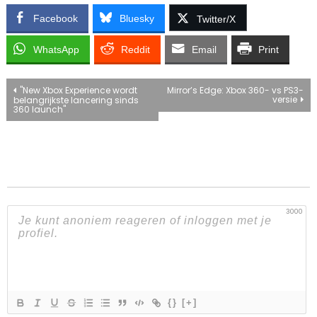
Facebook
Bluesky
Twitter/X
WhatsApp
Reddit
Email
Print
Bericht
"New Xbox Experience wordt
Mirror’s Edge: Xbox 360- vs PS3-
versie
belangrijkste lancering sinds
360 launch"
navigatie
3000
{}
[+]