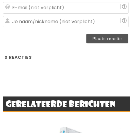
E-
ma
(n
J
ve
n
(n
ve
0
REACTIES
Gerelateerde berichten