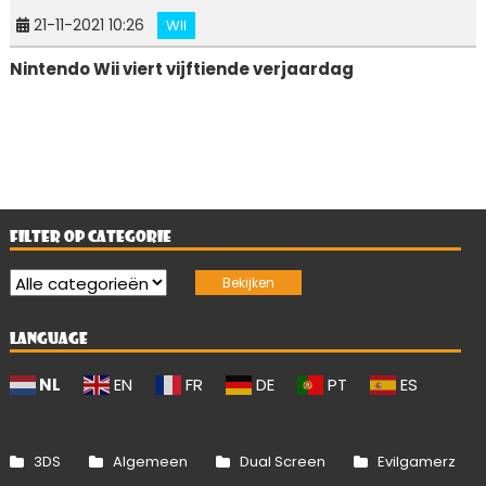
21-11-2021 10:26
WII
Nintendo Wii viert vijftiende verjaardag
FILTER OP CATEGORIE
LANGUAGE
NL
EN
FR
DE
PT
ES
3DS
Algemeen
Dual Screen
Evilgamerz