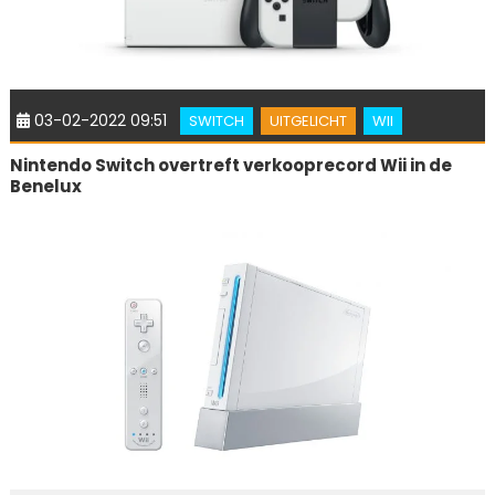
03-02-2022 09:51
SWITCH
UITGELICHT
WII
Nintendo Switch overtreft verkooprecord Wii in de
Benelux