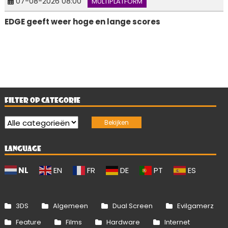
07-08-2026 08:00
MULTIPLATFORM
EDGE geeft weer hoge en lange scores
FILTER OP CATEGORIE
LANGUAGE
NL
EN
FR
DE
PT
ES
3DS
Algemeen
Dual Screen
Evilgamerz
Feature
Films
Hardware
Internet