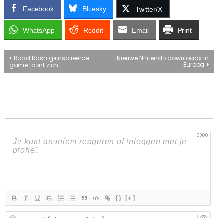
Facebook
Bluesky
Twitter/X
WhatsApp
Reddit
Email
Print
Bericht
Road Rash geïnspireerde
Nieuwe Nintendo downloads in
Europa
game toont zich
navigatie
3000
{}
[+]
E-