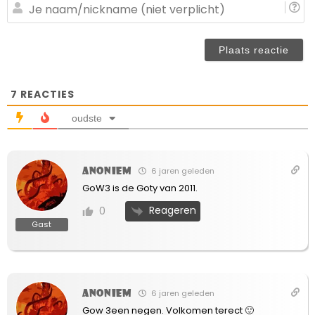
(n
J
ve
n
(n
ve
7
REACTIES
oudste
Anoniem
6 jaren geleden
GoW3 is de Goty van 2011.
Reageren
0
Gast
Anoniem
6 jaren geleden
Gow 3een negen. Volkomen terect 🙂