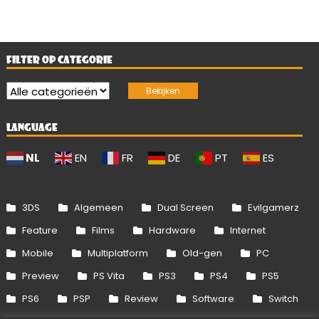
FILTER OP CATEGORIE
LANGUAGE
NL
EN
FR
DE
PT
ES
3DS
Algemeen
Dual Screen
Evilgamerz
Feature
Films
Hardware
Internet
Mobile
Multiplatform
Old-gen
PC
Preview
PS Vita
PS3
PS4
PS5
PS6
PSP
Review
Software
Switch