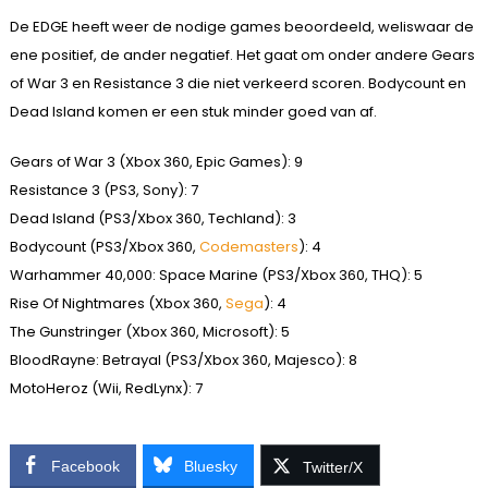
De EDGE heeft weer de nodige games beoordeeld, weliswaar de
ene positief, de ander negatief. Het gaat om onder andere Gears
of War 3 en Resistance 3 die niet verkeerd scoren. Bodycount en
Dead Island komen er een stuk minder goed van af.
Gears of War 3 (Xbox 360, Epic Games): 9
Resistance 3 (PS3, Sony): 7
Dead Island (PS3/Xbox 360, Techland): 3
Bodycount (PS3/Xbox 360,
Codemasters
): 4
Warhammer 40,000: Space Marine (PS3/Xbox 360, THQ): 5
Rise Of Nightmares (Xbox 360,
Sega
): 4
The Gunstringer (Xbox 360, Microsoft): 5
BloodRayne: Betrayal (PS3/Xbox 360, Majesco): 8
MotoHeroz (Wii, RedLynx): 7
Facebook
Bluesky
Twitter/X