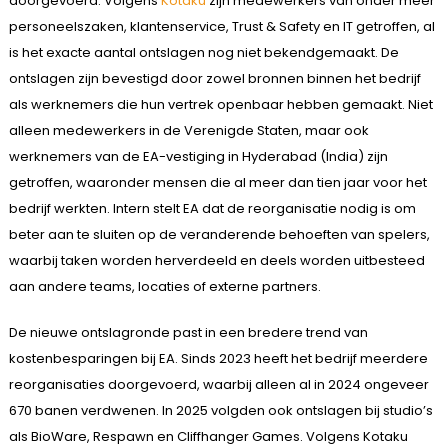
doorgevoerd. Volgens
Kotaku
zijn medewerkers van onder meer
personeelszaken, klantenservice, Trust & Safety en IT getroffen, al
is het exacte aantal ontslagen nog niet bekendgemaakt. De
ontslagen zijn bevestigd door zowel bronnen binnen het bedrijf
als werknemers die hun vertrek openbaar hebben gemaakt. Niet
alleen medewerkers in de Verenigde Staten, maar ook
werknemers van de EA-vestiging in Hyderabad (India) zijn
getroffen, waaronder mensen die al meer dan tien jaar voor het
bedrijf werkten. Intern stelt EA dat de reorganisatie nodig is om
beter aan te sluiten op de veranderende behoeften van spelers,
waarbij taken worden herverdeeld en deels worden uitbesteed
aan andere teams, locaties of externe partners.
De nieuwe ontslagronde past in een bredere trend van
kostenbesparingen bij EA. Sinds 2023 heeft het bedrijf meerdere
reorganisaties doorgevoerd, waarbij alleen al in 2024 ongeveer
670 banen verdwenen. In 2025 volgden ook ontslagen bij studio’s
als BioWare, Respawn en Cliffhanger Games. Volgens Kotaku