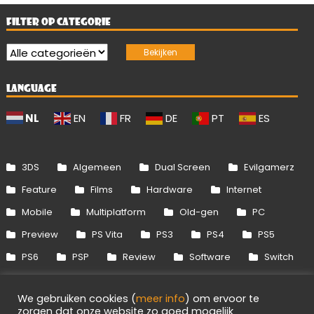
FILTER OP CATEGORIE
LANGUAGE
NL
EN
FR
DE
PT
ES
3DS
Algemeen
Dual Screen
Evilgamerz
Feature
Films
Hardware
Internet
Mobile
Multiplatform
Old-gen
PC
Preview
PS Vita
PS3
PS4
PS5
PS6
PSP
Review
Software
Switch
Switch 2
Uitgelicht
Wii
Wii U
We gebruiken cookies (
meer info
) om ervoor te
Xbox 360
Xbox One
Xbox Series
zorgen dat onze website zo goed mogelijk