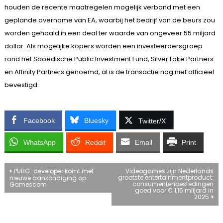
houden de recente maatregelen mogelijk verband met een
geplande overname van EA, waarbij het bedrijf van de beurs zou
worden gehaald in een deal ter waarde van ongeveer 55 miljard
dollar. Als mogelijke kopers worden een investeerdersgroep
rond het Saoedische Public Investment Fund, Silver Lake Partners
en Affinity Partners genoemd, al is de transactie nog niet officieel
bevestigd.
Facebook
Bluesky
Twitter/X
WhatsApp
Reddit
Email
Print
Bericht
PUBG-developer komt met
Videogames zijn Nederlands
grootste entertainmentproduct:
nieuwe aankondiging op
consumentenbestedingen
Gamescom
navigatie
goed voor € 1,15 miljard in
2025