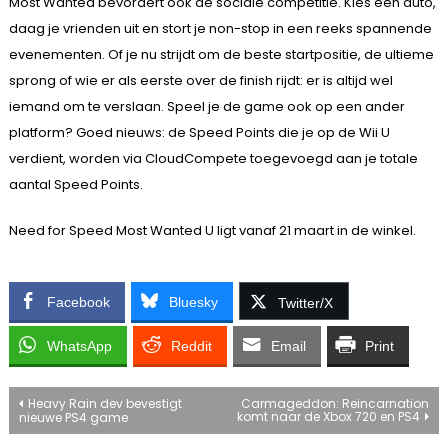
Most Wanted bevordert ook de sociale competitie. Kies een auto,
daag je vrienden uit en stort je non-stop in een reeks spannende
evenementen. Of je nu strijdt om de beste startpositie, de ultieme
sprong of wie er als eerste over de finish rijdt: er is altijd wel
iemand om te verslaan. Speel je de game ook op een ander
platform? Goed nieuws: de Speed Points die je op de Wii U
verdient, worden via CloudCompete toegevoegd aan je totale
aantal Speed Points.
Need for Speed Most Wanted U ligt vanaf 21 maart in de winkel.
Facebook
Bluesky
Twitter/X
WhatsApp
Reddit
Email
Print
Bericht
Heavy Rain dev bevestigt
Carmageddon: Reincarnation
komt naar de Xbox 720 en PS4
nieuwe PS4 game