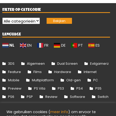
FILTER OP CATEGORIE
LANGUAGE
NL
EN
FR
DE
PT
ES
3DS
Algemeen
Dual Screen
Evilgamerz
Feature
Films
Hardware
Internet
Mobile
Multiplatform
Old-gen
PC
Preview
PS Vita
PS3
PS4
PS5
PS6
PSP
Review
Software
Switch
Switch 2
Uitgelicht
Wii
Wii U
We gebruiken cookies (
meer info
) om ervoor te
Xbox 360
Xbox One
Xbox Series