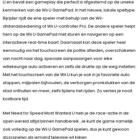
U en bevat een gameplay die perfect is afgestemd op de unieke
kenmerken van de Wii U GamePad. In het nieuwe, lokale speltype
Bijrijder rijdt de ene speler met behulp van de Wii-
afstandsbediening of Wii U-controller Pro. De andere speler helpt
hem op de Wii U GamePad met sturen en navigeren op een
interactieve real-time kaart. Daarnaast kan deze speler heel
eenvoudig via het touchscreen de politie afleiden, overschakelen
van nacht naar dag, speciale aanpassingen voor elke
willekeurige auto activeren en zelfs de drukte op de weg instellen.
Met het touchscreen van de Wii U kun je ook in je favoriete auto
stappen, mijlpalen bijhouden, de verborgen pronkstukken van de
stad onthullen en meer, zelfs tijdens het rijden. Zo verlies je nooit
kostbare tijd.
Met Need for Speed Most Wanted U heb je de race-actie in de
open wereld altijd binnen handbereik. Je kunt de game namelijk
ook volledig op de Wii U GamePad spelen, dus je kunt gewoon
doorspelen als iemand televisie wil kijken.