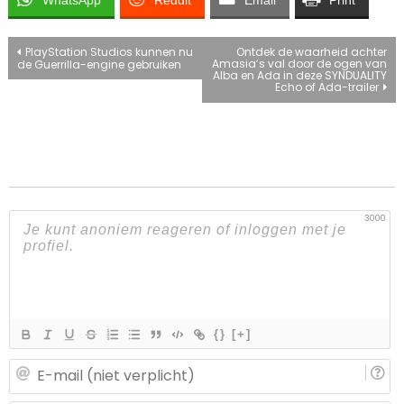
Bericht
PlayStation Studios kunnen nu
Ontdek de waarheid achter
Amasia’s val door de ogen van
de Guerrilla-engine gebruiken
Alba en Ada in deze SYNDUALITY
navigatie
Echo of Ada-trailer
3000
{}
[+]
E-
ma