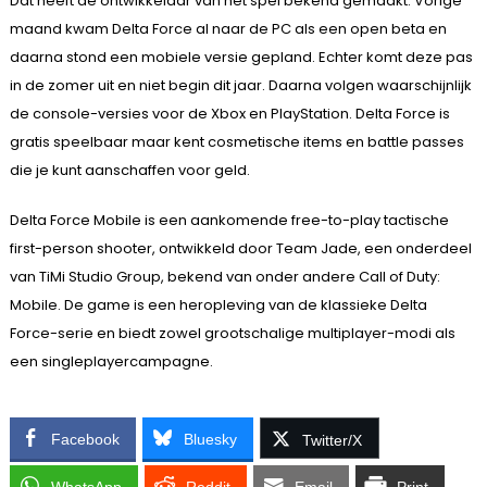
Dat heeft de ontwikkelaar van het spel bekend gemaakt. Vorige
maand kwam Delta Force al naar de PC als een open beta en
daarna stond een mobiele versie gepland. Echter komt deze pas
in de zomer uit en niet begin dit jaar. Daarna volgen waarschijnlijk
de console-versies voor de Xbox en PlayStation. Delta Force is
gratis speelbaar maar kent cosmetische items en battle passes
die je kunt aanschaffen voor geld.
Delta Force Mobile is een aankomende free-to-play tactische
first-person shooter, ontwikkeld door Team Jade, een onderdeel
van TiMi Studio Group, bekend van onder andere Call of Duty:
Mobile. De game is een heropleving van de klassieke Delta
Force-serie en biedt zowel grootschalige multiplayer-modi als
een singleplayercampagne.
Facebook
Bluesky
Twitter/X
WhatsApp
Reddit
Email
Print