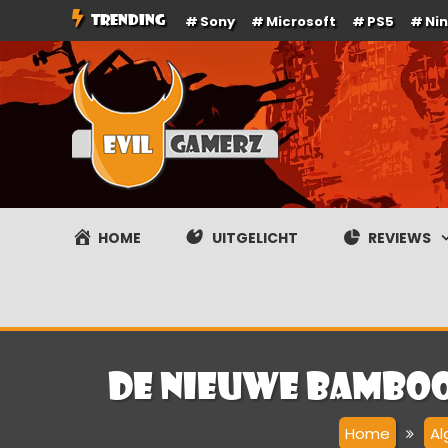
Ga
TRENDING
Sony
Microsoft
PS5
Ni
naar
de
inhoud
Evilgamerz
Het meest interessante game nieuws, reviews, coverag
HOME
UITGELICHT
REVIEWS
De nieuwe Bamboo
Home
A