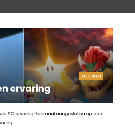
ALGEMEEN
n ervaring
le PC ervaring. Eenmaal aangesloten op een
aring.