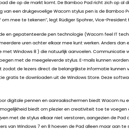
ad die op de markt komt. De Bamboo Pad richt zich op al di
ing van een drukgevoelige Wacom stylus pen is de Bamboo P
mee te tekenen’’, legt Rüdiger Spohrer, Vice-President Ma
en gepatenteerde pen technologie (Wacom feel IT technol
 meerdere uren achter elkaar mee kunt werken. Anders dan 
 met Windows 8 ) die natuurlijk aanvoelen. Communicatie wo
oegen met de meegeleverde stylus. E-mails kunnen worden 
zodat de lezers direct de belangrijkste informatie kunnen
e gratis te downloaden uit de Windows Store. Deze softwar
voor digitale pennen en aanraakschermen biedt Wacom nu ee
 de mogelijkheid biedt om plezier en creativiteit toe te voeg
ven met de stylus elkaar niet verstoren, aangezien de Pad 
ikers van Windows 7 en 8 hoeven de Pad alleen maar aan te 