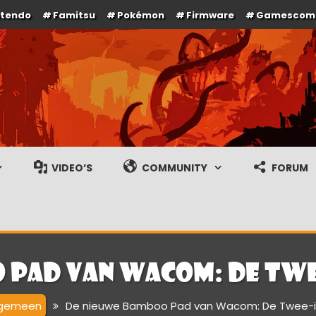
ntendo
Famitsu
Pokémon
Firmware
Gamescom
e en gameplay streams
VIDEO’S
COMMUNITY
FORUM
 Pad van Wacom: De Twe
lgemeen
De nieuwe Bamboo Pad van Wacom: De Twee-in