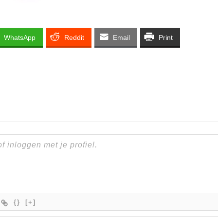
WhatsApp
Reddit
Email
Print
{}
[+]