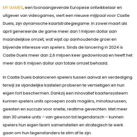
MY.GAMES
, een toonaangevende Europese ontwikkelaar en
uitgever van videogames, viert een nieuwe mijlpaal voor Castle
Duels, zijn dynamische kaartstrategiegame. In zowel maart als
april genereerde de game meer dan 1 miljoen dollar aan
maandelijkse omzet, wat wijst op aanhoudende groei en
blijvende interesse van spelers. Sinds de lancering in 2024 is
Castle Duels meer dan 2,6 miljoen keer gedownload en heeft het
meer dan 6 miljoen dollar aan totale omzet behaald.
In Castle Duels balanceren spelers tussen aanval en verdediging
terwijl ze vijandelijke kastelen proberen te vernietigen en hun
eigen fort beschermen. Dankzij een innovatief kaartensysteem
kunnen spelers units oproepen zoals magiërs, minotaurussen,
geesten en succubi voor snelle, realtime gevechten. Met meer
dan 30 unieke units – van gewoon tot legendarisch – kunnen
spelers hun eigen team samenstellen en strategisch te werk
gaan om hun tegenstanders te slim af te zijn.