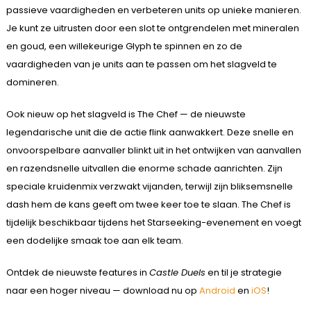
passieve vaardigheden en verbeteren units op unieke manieren.
Je kunt ze uitrusten door een slot te ontgrendelen met mineralen
en goud, een willekeurige Glyph te spinnen en zo de
vaardigheden van je units aan te passen om het slagveld te
domineren.
Ook nieuw op het slagveld is The Chef — de nieuwste
legendarische unit die de actie flink aanwakkert. Deze snelle en
onvoorspelbare aanvaller blinkt uit in het ontwijken van aanvallen
en razendsnelle uitvallen die enorme schade aanrichten. Zijn
speciale kruidenmix verzwakt vijanden, terwijl zijn bliksemsnelle
dash hem de kans geeft om twee keer toe te slaan. The Chef is
tijdelijk beschikbaar tijdens het Starseeking-evenement en voegt
een dodelijke smaak toe aan elk team.
Ontdek de nieuwste features in
Castle Duels
en til je strategie
naar een hoger niveau — download nu op
Android
en
iOS
!