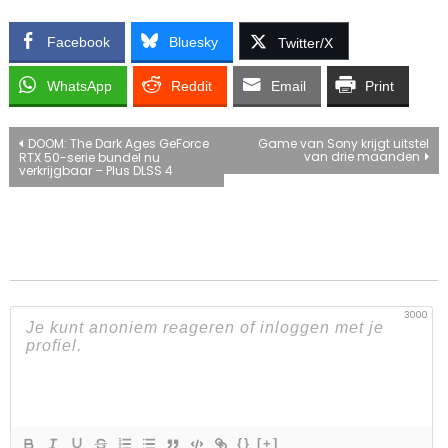
Facebook
Bluesky
Twitter/X
WhatsApp
Reddit
Email
Print
Bericht
DOOM: The Dark Ages GeForce
Game van Sony krijgt uitstel
van drie maanden
RTX 50-serie bundel nu
verkrijgbaar – Plus DLSS 4
navigatie
3000
{}
[+]