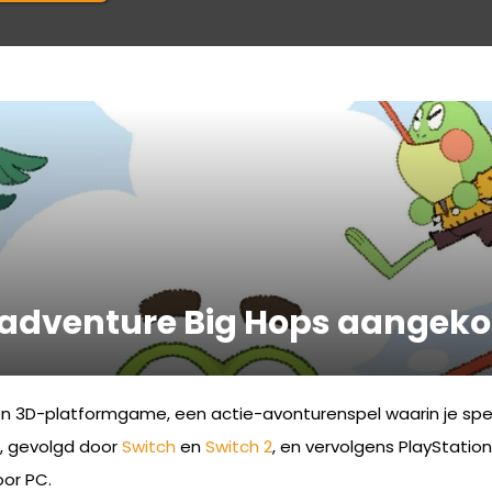
 adventure Big Hops aangek
D-platformgame, een actie-avonturenspel waarin je speelt al
m, gevolgd door
Switch
en
Switch 2
, en vervolgens PlayStatio
or PC.