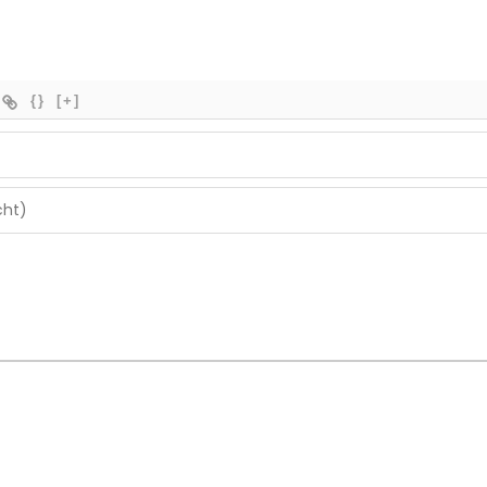
{}
[+]