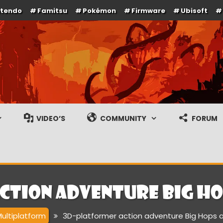
ntendo
Famitsu
Pokémon
Firmware
Ubisoft
e en gameplay streams
VIDEO’S
COMMUNITY
FORUM
ction adventure Big H
ultiplatform
3D-platformer action adventure Big Hops