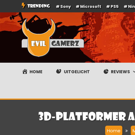
Ga
TRENDING
Sony
Microsoft
PS5
Ni
naar
de
inhoud
Evilgamerz
Het meest interessante game nieuws, reviews, coverag
HOME
UITGELICHT
REVIEWS
3D-platformer a
Home
M