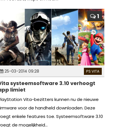
1
25-03-2014 09:28
PS VITA
Vita systeemsoftware 3.10 verhoogt
app limiet
PlayStation Vita-bezitters kunnen nu de nieuwe
firmware voor de handheld downloaden. Deze
voegt enkele features toe. Systeemsoftware 3.10
voegt de mogelijkheid...