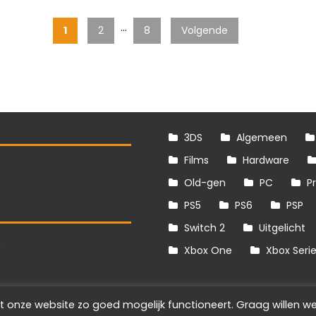
…
1
2
8
Volgende
3DS
Algemeen
Films
Hardware
Old-gen
PC
P
PS5
PS6
PSP
Switch 2
Uitgelicht
S
Xbox One
Xbox Seri
t onze website zo goed mogelijk functioneert. Graag willen we