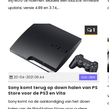
vrij retro te noemen. Middels een laatste firmware
update, versie 4.89 en 3.74,...
c
1
20-04-2021 06:44
OLD-GEN
Sony komt terug op down halen van PS
Store voor de PS3 en Vita
Sony komt na de aankondiging van het down
halen van de PlayStation Store voor oudere