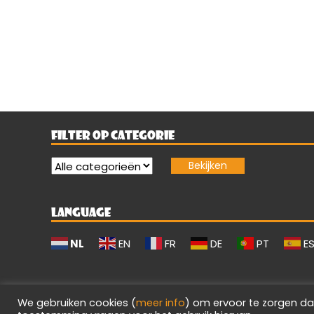
Berichten
paginering
FILTER OP CATEGORIE
LANGUAGE
NL
EN
FR
DE
PT
E
We gebruiken cookies (
meer info
) om ervoor te zorgen da