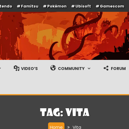
ntendo
Famitsu
Pokémon
Ubisoft
Gamescom
e en gameplay streams
VIDEO’S
COMMUNITY
FORUM
Tag:
Vita
Home
Vita