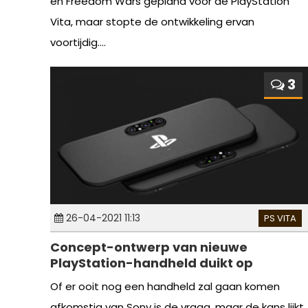
en Freedom Wars gepland voor de PlayStation
Vita, maar stopte de ontwikkeling ervan
voortijdig....
3
26-04-2021 11:13
PS VITA
Concept-ontwerp van nieuwe
PlayStation-handheld duikt op
Of er ooit nog een handheld zal gaan komen
afkomstig van Sony is de vraag, maar de kans lijkt