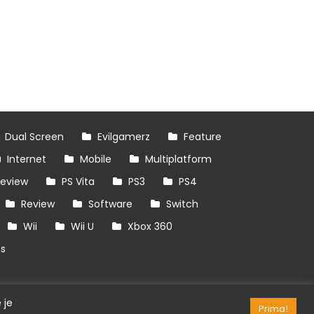
Dual Screen
Evilgamerz
Feature
Internet
Mobile
Multiplatform
review
PS Vita
PS3
PS4
Review
Software
Switch
Wii
Wii U
Xbox 360
es
 je
Prima!