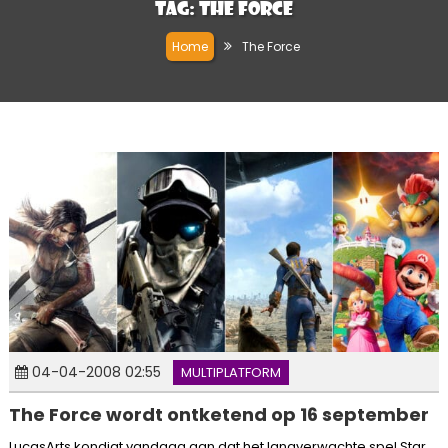
Tag:
The Force
Home
The Force
04-04-2008 02:55
MULTIPLATFORM
The Force wordt ontketend op 16 september
LucasArts kondigt vandaag aan dat het langverwachte spel Star