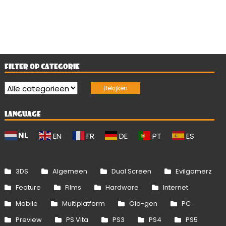
FILTER OP CATEGORIE
LANGUAGE
NL
EN
FR
DE
PT
ES
3DS
Algemeen
Dual Screen
Evilgamerz
Feature
Films
Hardware
Internet
Mobile
Multiplatform
Old-gen
PC
Preview
PS Vita
PS3
PS4
PS5