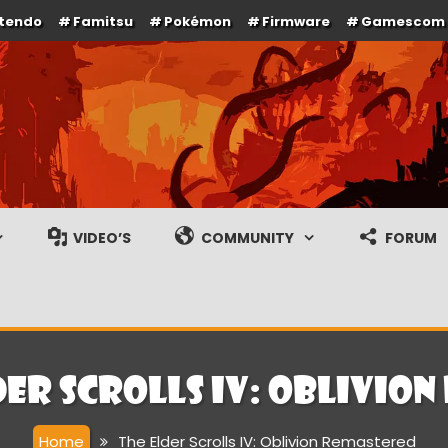
ntendo
Famitsu
Pokémon
Firmware
Gamescom
e en gameplay streams
VIDEO’S
COMMUNITY
FORUM
der Scrolls IV: Oblivio
Home
The Elder Scrolls IV: Oblivion Remastered