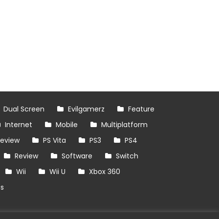
Dual Screen
Evilgamerz
Feature
Internet
Mobile
Multiplatform
review
PS Vita
PS3
PS4
Review
Software
Switch
Wii
Wii U
Xbox 360
es