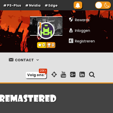
PS-Plus
Nvidia
Edge
Rewards
Inloggen
Registreren
0
0
CONTACT
Volg ons:
n Remastered