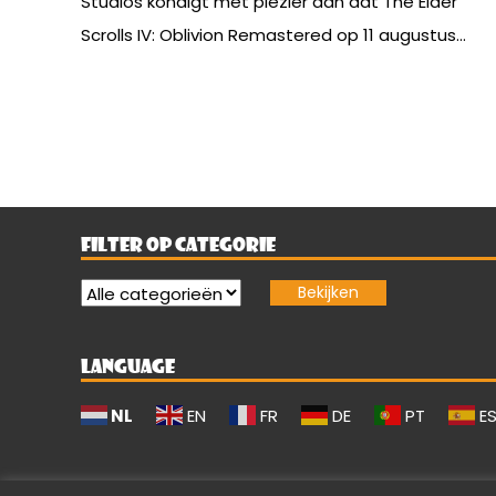
Studios kondigt met plezier aan dat The Elder
Scrolls IV: Oblivion Remastered op 11 augustus...
FILTER OP CATEGORIE
LANGUAGE
NL
EN
FR
DE
PT
E