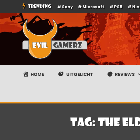
Ga
TRENDING
Sony
Microsoft
PS5
Ni
naar
de
inhoud
Evilgamerz
Het meest interessante game nieuws, reviews, coverag
HOME
UITGELICHT
REVIEWS
Tag:
The El