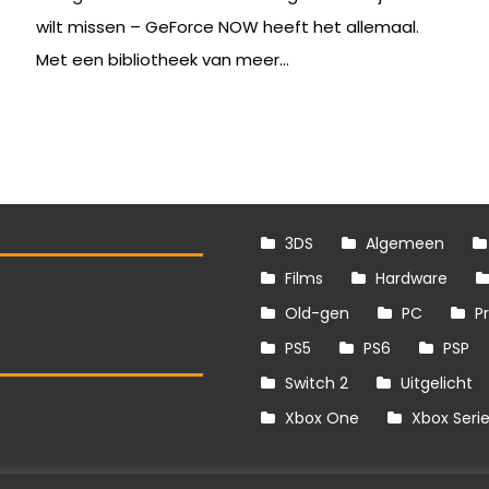
wilt missen – GeForce NOW heeft het allemaal.
Met een bibliotheek van meer...
3DS
Algemeen
Films
Hardware
Old-gen
PC
P
PS5
PS6
PSP
Switch 2
Uitgelicht
S
Xbox One
Xbox Seri