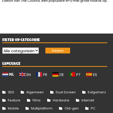
Edition van The Council, een populaire RPG met grote nadruk op...
FILTER OP CATEGORIE
LANGUAGE
NL
EN
FR
DE
PT
ES
3DS
Algemeen
Dual Screen
Evilgamerz
Feature
Films
Hardware
Internet
Mobile
Multiplatform
Old-gen
PC