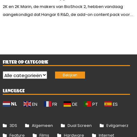
2K en 2K Marin, de makers van BioShock 2, hebben vandaag
aangekondigd dat Hangar 6 R&D, de add-on content pack voor...
FILTER OP CATEGORIE
LANGUAGE
NL
EN
FR
DE
PT
ES
3DS
Algemeen
Dual Screen
Evilgamerz
Feature
Films
Hardware
Internet