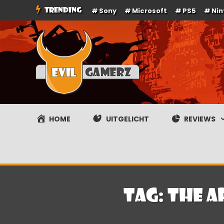
Ga
TRENDING
Sony
Microsoft
PS5
Ni
naar
de
inhoud
Evilgamerz
Het meest interessante game nieuws, reviews, coverag
HOME
UITGELICHT
REVIEWS
Tag:
The A