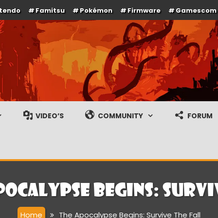
ntendo
Famitsu
Pokémon
Firmware
Gamescom
e en gameplay streams
VIDEO’S
COMMUNITY
FORUM
pocalypse Begins: Survi
Home
The Apocalypse Begins: Survive The Fall