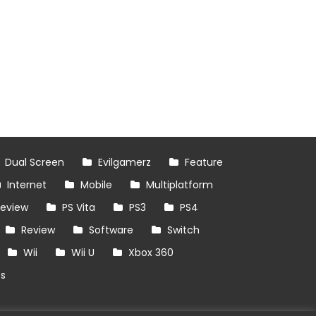
Dual Screen
Evilgamerz
Feature
Internet
Mobile
Multiplatform
review
PS Vita
PS3
PS4
Review
Software
Switch
Wii
Wii U
Xbox 360
es