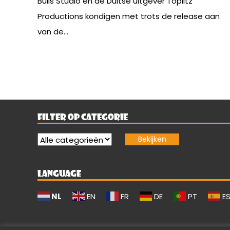
Bulls Studio en de Duitse uitgever Toplitz
Productions kondigen met trots de release aan
van de...
FILTER OP CATEGORIE
LANGUAGE
NL
EN
FR
DE
PT
E