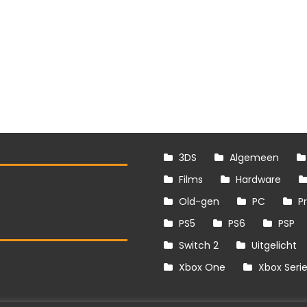
3DS
Algemeen
Films
Hardware
Old-gen
PC
P
PS5
PS6
PSP
Switch 2
Uitgelicht
S
Xbox One
Xbox Seri