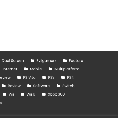
Dual Screen
Evilgamerz
Feature
Internet
Mobile
Multiplatform
review
PS Vita
PS3
PS4
Review
Software
Switch
Wii
Wii U
Xbox 360
es