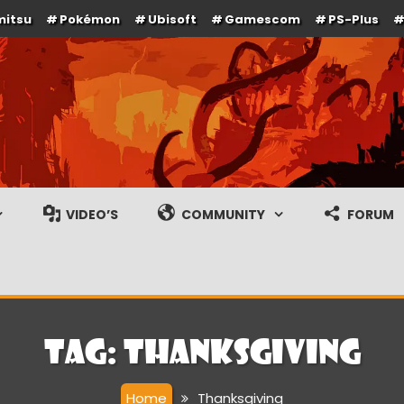
mitsu
Pokémon
Ubisoft
Gamescom
PS-Plus
e en gameplay streams
VIDEO’S
COMMUNITY
FORUM
Tag:
Thanksgiving
Home
Thanksgiving