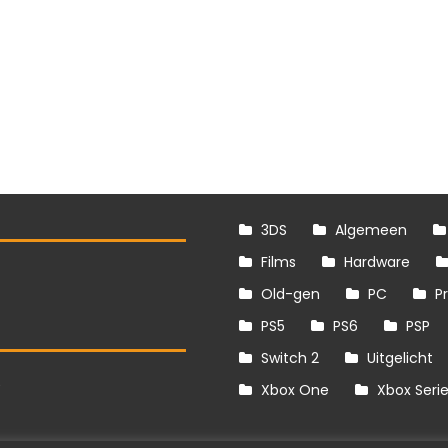
3DS
Algemeen
Films
Hardware
Old-gen
PC
P
PS5
PS6
PSP
Switch 2
Uitgelicht
S
Xbox One
Xbox Seri