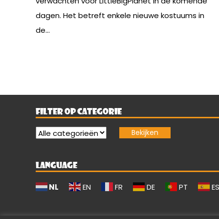
verwachten voor LittleBigPlanet in de komende
dagen. Het betreft enkele nieuwe kostuums in
de...
FILTER OP CATEGORIE
LANGUAGE
NL
EN
FR
DE
PT
E