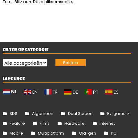
Tetris Blitz aan. Deze bliksemsnelle,...
FILTER OP CATEGORIE
LANGUAGE
NL
EN
FR
DE
PT
ES
3DS
Algemeen
Dual Screen
Evilgamerz
Feature
Films
Hardware
Internet
Mobile
Multiplatform
Old-gen
PC