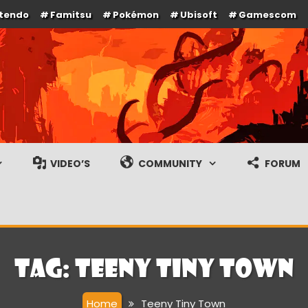
ntendo
Famitsu
Pokémon
Ubisoft
Gamescom
e en gameplay streams
VIDEO’S
COMMUNITY
FORUM
Tag:
Teeny Tiny Town
Home
Teeny Tiny Town