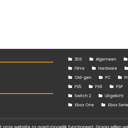
3DS
Algemeen
Films
Hardware
Old-gen
PC
P
PS5
PS6
PSP
Switch 2
Uitgelicht
S
Xbox One
Xbox Seri
t onze website zo goed mogelijk functioneert. Graag willen we