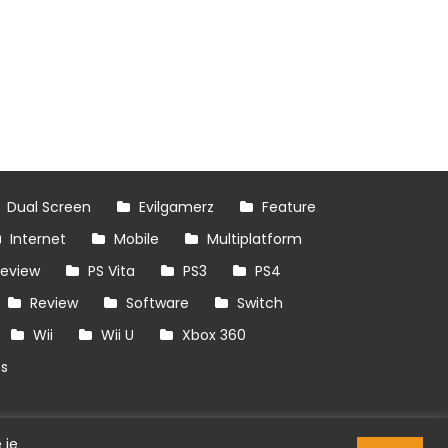
Dual Screen
Evilgamerz
Feature
Internet
Mobile
Multiplatform
review
PS Vita
PS3
PS4
Review
Software
Switch
Wii
Wii U
Xbox 360
es
 je