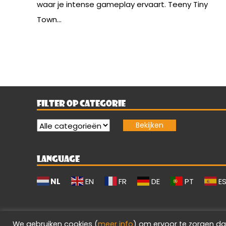
waar je intense gameplay ervaart. Teeny Tiny
Town...
FILTER OP CATEGORIE
LANGUAGE
NL
EN
FR
DE
PT
E
We gebruiken cookies (
meer info
) om ervoor te zorgen da