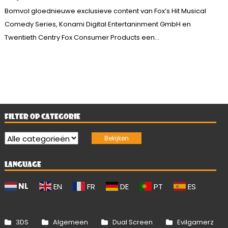
Bomvol gloednieuwe exclusieve content van Fox’s Hit Musical
Comedy Series, Konami Digital Entertaninment GmbH en
Twentieth Centry Fox Consumer Products een...
FILTER OP CATEGORIE
LANGUAGE
NL
EN
FR
DE
PT
ES
3DS
Algemeen
Dual Screen
Evilgamerz