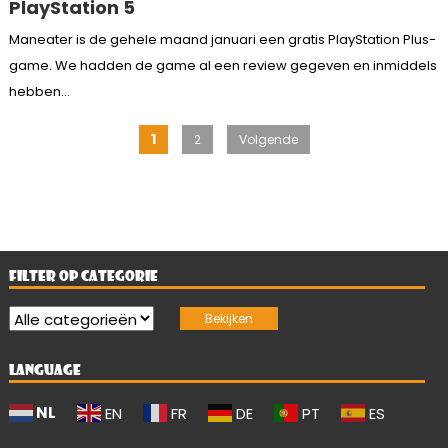
PlayStation 5
Maneater is de gehele maand januari een gratis PlayStation Plus-
game. We hadden de game al een review gegeven en inmiddels
hebben...
Berichten
1
2
Volgende
paginering
FILTER OP CATEGORIE
LANGUAGE
NL
EN
FR
DE
PT
ES