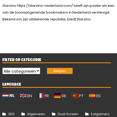
Starzino https://starzino-nederland.com/ heeft zijn positie als een
van de toonaangevende bookmakers in Nederland verstevigd.
Bekend om zijn uitstekende reputatie, biedt Starzino...
FILTER OP CATEGORIE
LANGUAGE
NL
EN
FR
DE
PT
ES
3DS
Algemeen
Dual Screen
Evilgamerz