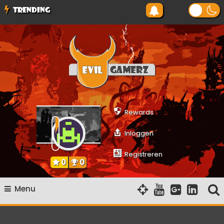
Ga
TRENDING
naar
de
inhoud
Evilgamerz
Het meest interessante game nieuws, reviews, coverage en
gameplay streams
Rewards
Inloggen
Registreren
0
0
Menu