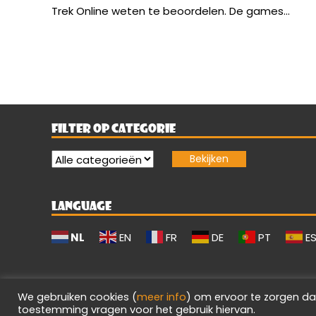
Trek Online weten te beoordelen. De games...
FILTER OP CATEGORIE
LANGUAGE
NL
EN
FR
DE
PT
E
We gebruiken cookies (
meer info
) om ervoor te zorgen da
toestemming vragen voor het gebruik hiervan.
Evilgamerz 2026 - Alle rechten voorbehouden.