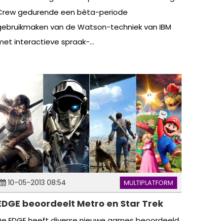
Crew gedurende een bèta-periode
gebruikmaken van de Watson-techniek van IBM
met interactieve spraak-...
10-05-2013 08:54
MULTIPLATFORM
EDGE beoordeelt Metro en Star Trek
De EDGE heeft diverse nieuwe games beoordeeld.