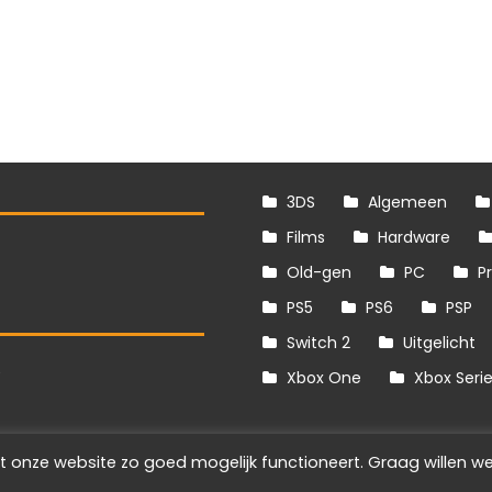
3DS
Algemeen
Films
Hardware
Old-gen
PC
P
PS5
PS6
PSP
Switch 2
Uitgelicht
S
Xbox One
Xbox Seri
t onze website zo goed mogelijk functioneert. Graag willen we
Info
Disclaimer
Cookies
Adverteren