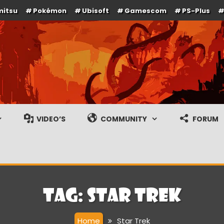
mitsu
Pokémon
Ubisoft
Gamescom
PS-Plus
e en gameplay streams
VIDEO’S
COMMUNITY
FORUM
Tag:
Star Trek
Home
Star Trek