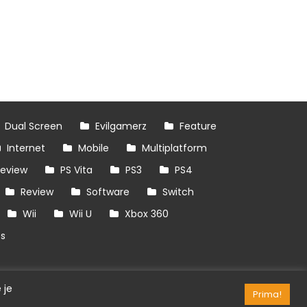
Dual Screen
Evilgamerz
Feature
Internet
Mobile
Multiplatform
review
PS Vita
PS3
PS4
Review
Software
Switch
Wii
Wii U
Xbox 360
es
 je
Prima!
RSS/API
Games
OpenCritic