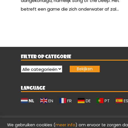
aangekondigd, namelijk Song of the Deep. Het
betreft een game die zich onderwater af zal...
FILTER OP CATEGORIE
LANGUAGE
NL
EN
FR
DE
PT
E
We gebruiken cookies (
meer info
) om ervoor te zorgen da