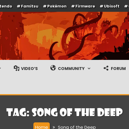
ntendo
Famitsu
Pokémon
Firmware
Ubisoft
e en gameplay streams
VIDEO’S
COMMUNITY
FORUM
Tag:
Song of the Deep
Home
Song of the Deep