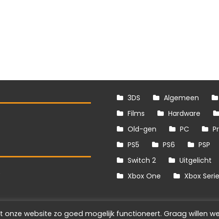
3DS
Algemeen
Films
Hardware
Old-gen
PC
P
PS5
PS6
PSP
Switch 2
Uitgelicht
S
Xbox One
Xbox Seri
t onze website zo goed mogelijk functioneert. Graag willen we