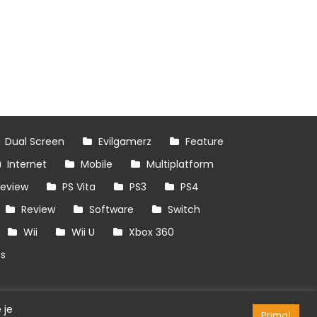
Dual Screen
Evilgamerz
Feature
Internet
Mobile
Multiplatform
review
PS Vita
PS3
PS4
Review
Software
Switch
Wii
Wii U
Xbox 360
es
 je
Prima!