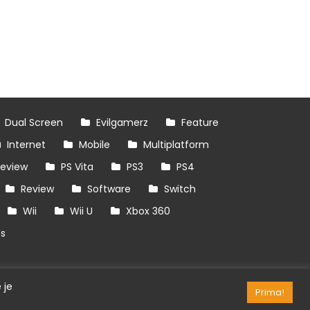
Dual Screen
Evilgamerz
Feature
Internet
Mobile
Multiplatform
review
PS Vita
PS3
PS4
Review
Software
Switch
Wii
Wii U
Xbox 360
es
 je
Prima!
RSS/API
Games
OpenCritic