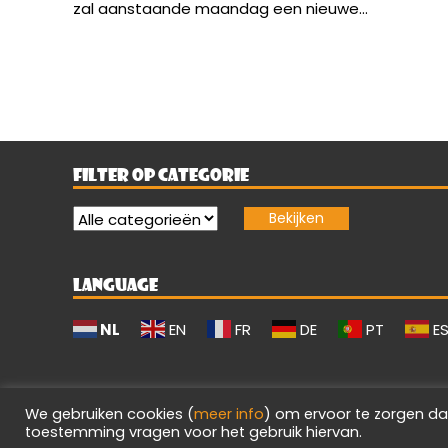
zal aanstaande maandag een nieuwe...
FILTER OP CATEGORIE
LANGUAGE
NL
EN
FR
DE
PT
E
We gebruiken cookies (
meer info
) om ervoor te zorgen da
toestemming vragen voor het gebruik hiervan.
Evilgamerz 2026 - Alle rechten voorbehouden.