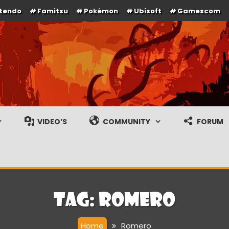
ntendo
Famitsu
Pokémon
Ubisoft
Gamescom
e en gameplay streams
VIDEO’S
COMMUNITY
FORUM
Tag:
Romero
Home
Romero