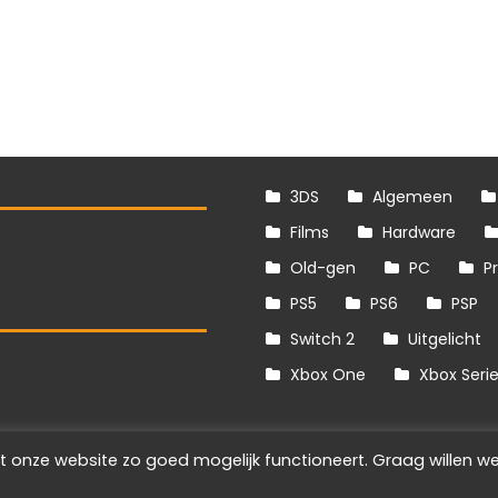
3DS
Algemeen
Films
Hardware
Old-gen
PC
P
PS5
PS6
PSP
Switch 2
Uitgelicht
S
Xbox One
Xbox Seri
t onze website zo goed mogelijk functioneert. Graag willen we
Info
Disclaimer
Cookies
Adverteren