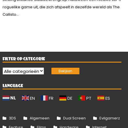
roguelike game uit, die zich afspeelt in dezelfde wereld als The
Callisto...
FILTER OP CATEGORIE
LANGUAGE
NL
EN
FR
DE
PT
ES
3DS
Algemeen
Dual Screen
Evilgamerz
Feature
Films
Hardware
Internet