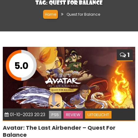
Tag:
Quest for Balance
Home
Quest for Balance
1
5.0
01-10-2023 20:23
PS5
REVIEW
UITGELICHT
Avatar: The Last Airbender – Quest For
Balance