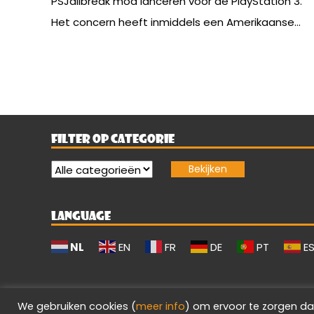
PSJailbreak mod lanceren voor de PlayStation 3.
Het concern heeft inmiddels een Amerikaanse...
FILTER OP CATEGORIE
LANGUAGE
NL
EN
FR
DE
PT
E
We gebruiken cookies (
meer info
) om ervoor te zorgen da