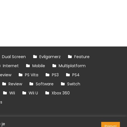
Dual Screen
Evilgamerz
Feature
Internet
Mobile
Multiplatform
review
PS Vita
PS3
PS4
Review
Software
Switch
Wii
Wii U
Xbox 360
es
 je
Prima!