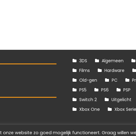
3DS
Algemeen
Films
Hardware
Old-gen
PC
P
PS5
PS6
PSP
Switch 2
Uitgelicht
S
Xbox One
Xbox Seri
t onze website zo goed mogelijk functioneert. Graag willen we