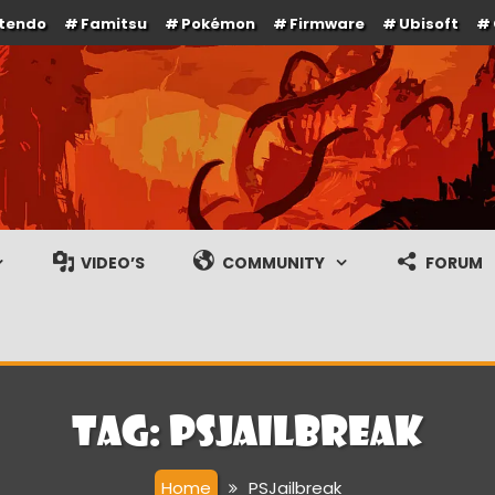
ntendo
Famitsu
Pokémon
Firmware
Ubisoft
e en gameplay streams
VIDEO’S
COMMUNITY
FORUM
Tag:
PSJailbreak
Home
PSJailbreak