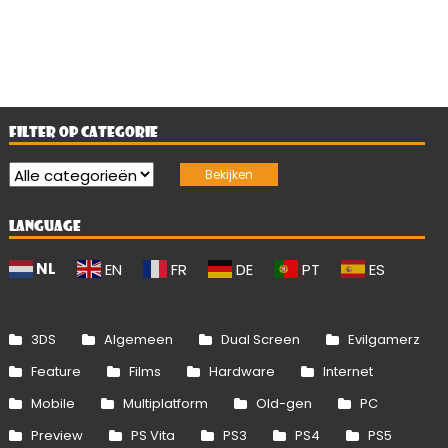
FILTER OP CATEGORIE
LANGUAGE
NL
EN
FR
DE
PT
ES
3DS
Algemeen
Dual Screen
Evilgamerz
Feature
Films
Hardware
Internet
Mobile
Multiplatform
Old-gen
PC
Preview
PS Vita
PS3
PS4
PS5