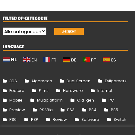
FILTER OP CATEGORIE
LANGUAGE
NL
EN
FR
DE
PT
ES
3DS
Algemeen
Dual Screen
Evilgamerz
Feature
Films
Hardware
Internet
Mobile
Multiplatform
Old-gen
PC
Preview
PS Vita
PS3
PS4
PS5
PS6
PSP
Review
Software
Switch
Switch 2
Uitgelicht
Wii
Wii U