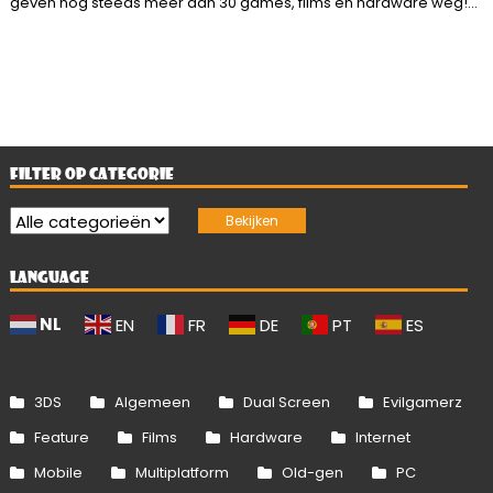
geven nog steeds meer dan 30 games, films en hardware weg!...
FILTER OP CATEGORIE
LANGUAGE
NL
EN
FR
DE
PT
ES
3DS
Algemeen
Dual Screen
Evilgamerz
Feature
Films
Hardware
Internet
Mobile
Multiplatform
Old-gen
PC