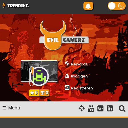
Ga
TRENDING
naar
de
inhoud
Evilgamerz
Het meest interessante game nieuws, reviews, coverage en
gameplay streams
Rewards
Inloggen
Registreren
0
0
Menu