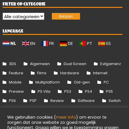
FILTER OP CATEGORIE
LANGUAGE
NL
EN
FR
DE
PT
ES
3DS
Algemeen
Dual Screen
Evilgamerz
Feature
Films
Hardware
Internet
Mobile
Multiplatform
Old-gen
PC
Preview
PS Vita
PS3
PS4
PS5
PS6
PSP
Review
Software
Switch
Switch 2
Uitgelicht
Wii
Wii U
We gebruiken cookies (
meer info
) om ervoor te
Xbox 360
Xbox One
Xbox Series
zorgen dat onze website zo goed mogelijk
functioneert. Graag willen we je toestemming vragen