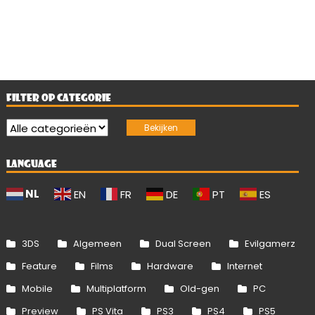
FILTER OP CATEGORIE
LANGUAGE
NL
EN
FR
DE
PT
ES
3DS
Algemeen
Dual Screen
Evilgamerz
Feature
Films
Hardware
Internet
Mobile
Multiplatform
Old-gen
PC
Preview
PS Vita
PS3
PS4
PS5