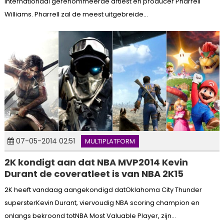
internationaal gerenommeerde artiest en producer Pharrell
Williams. Pharrell zal de meest uitgebreide...
07-05-2014 02:51
MULTIPLATFORM
2K kondigt aan dat NBA MVP2014 Kevin
Durant de coveratleet is van NBA 2K15
2K heeft vandaag aangekondigd datOklahoma City Thunder
supersterKevin Durant, viervoudig NBA scoring champion en
onlangs bekroond totNBA Most Valuable Player, zijn...