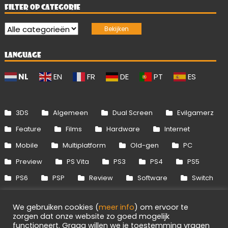
FILTER OP CATEGORIE
LANGUAGE
NL
EN
FR
DE
PT
ES
3DS
Algemeen
Dual Screen
Evilgamerz
Feature
Films
Hardware
Internet
Mobile
Multiplatform
Old-gen
PC
Preview
PS Vita
PS3
PS4
PS5
PS6
PSP
Review
Software
Switch
Switch 2
Uitgelicht
Wii
Wii U
We gebruiken cookies (
meer info
) om ervoor te
Xbox 360
Xbox One
Xbox Series
zorgen dat onze website zo goed mogelijk
functioneert. Graag willen we je toestemming vragen