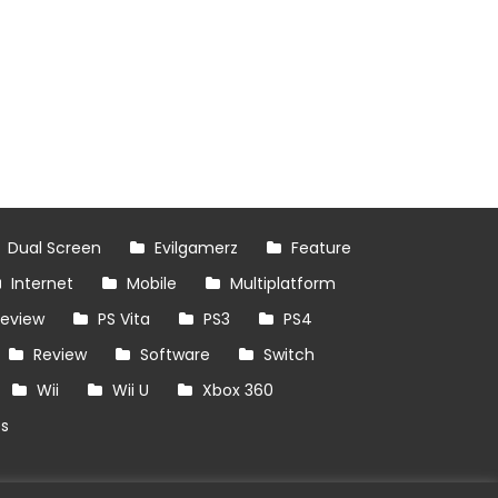
Dual Screen
Evilgamerz
Feature
Internet
Mobile
Multiplatform
review
PS Vita
PS3
PS4
Review
Software
Switch
Wii
Wii U
Xbox 360
es