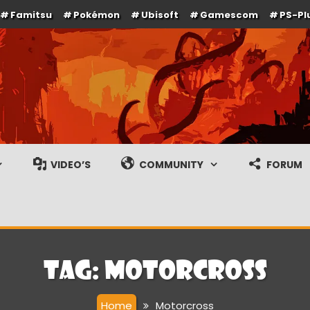
Famitsu
Pokémon
Ubisoft
Gamescom
PS-Pl
e en gameplay streams
VIDEO’S
COMMUNITY
FORUM
Tag:
Motorcross
Home
Motorcross