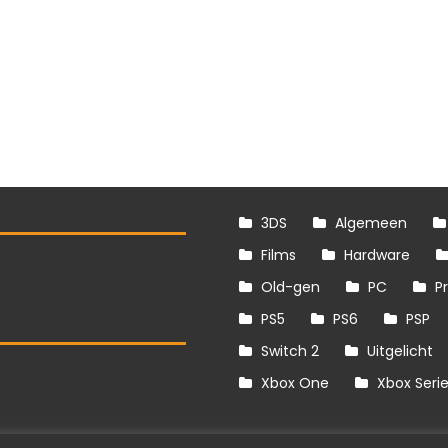
3DS
Algemeen
Films
Hardware
Old-gen
PC
P
PS5
PS6
PSP
Switch 2
Uitgelicht
S
Xbox One
Xbox Seri