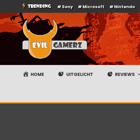
Ga
TRENDING
Sony
Microsoft
Nintendo
naar
de
inhoud
Evilgamerz
Het meest interessante game nieuws, reviews, coverag
HOME
UITGELICHT
REVIEWS