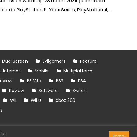
Access en wordt op 28 maart 2024 gelanceerd
oor de PlayStation 5, Xbox Series, PlayStation 4,...
Dual Screen
Evilgamerz
Feature
Internet
Mobile
Multiplatform
review
PS Vita
PS3
PS4
Review
Software
Switch
Wii
Wii U
Xbox 360
es
 je
Prima!