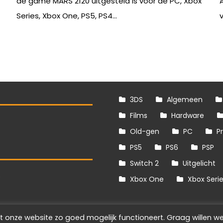
de game MARS 2120 uitgesteld is voor de PC, Xbox
Series, Xbox One, PS5, PS4...
v
3DS
Algemeen
Films
Hardware
Old-gen
PC
P
PS5
PS6
PSP
Switch 2
Uitgelicht
S
Xbox One
Xbox Seri
t onze website zo goed mogelijk functioneert. Graag willen we