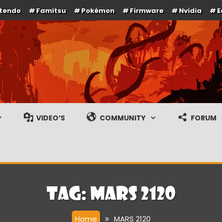
ntendo
Famitsu
Pokémon
Firmware
Nvidia
E
e en gameplay streams
VIDEO’S
COMMUNITY
FORUM
Tag:
MARS 2120
Home
MARS 2120