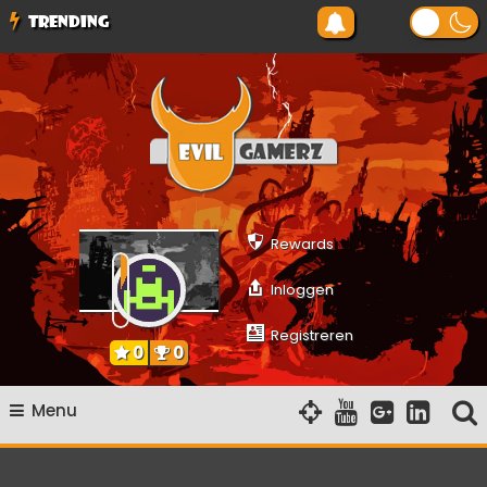
Ga
TRENDING
naar
de
inhoud
Evilgamerz
Het meest interessante game nieuws, reviews, coverage en
gameplay streams
Rewards
Inloggen
Registreren
0
0
Menu