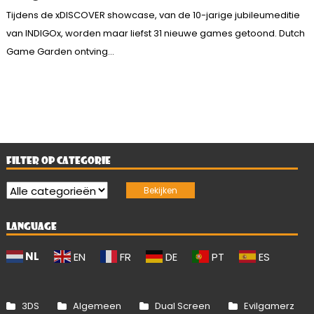
Tijdens de xDISCOVER showcase, van de 10-jarige jubileumeditie
van INDIGOx, worden maar liefst 31 nieuwe games getoond. Dutch
Game Garden ontving...
FILTER OP CATEGORIE
LANGUAGE
NL
EN
FR
DE
PT
ES
3DS
Algemeen
Dual Screen
Evilgamerz