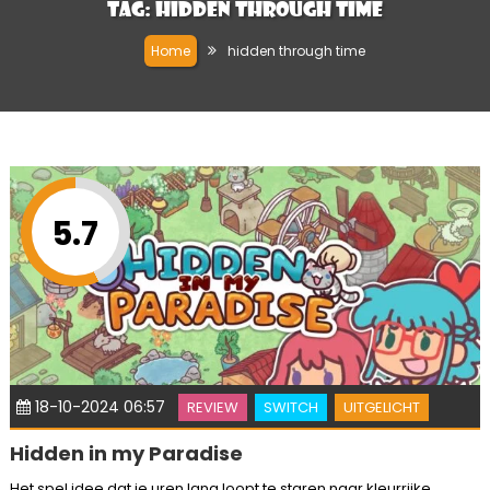
Tag:
hidden through time
Home
hidden through time
5.7
18-10-2024 06:57
REVIEW
SWITCH
UITGELICHT
Hidden in my Paradise
Het spel idee dat je uren lang loopt te staren naar kleurrijke,