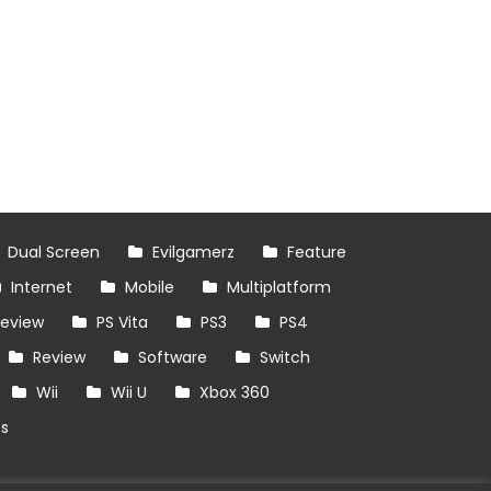
Dual Screen
Evilgamerz
Feature
Internet
Mobile
Multiplatform
review
PS Vita
PS3
PS4
Review
Software
Switch
Wii
Wii U
Xbox 360
es