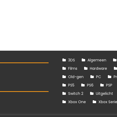
3DS
Algemeen
Films
Hardware
Old-gen
PC
P
PS5
PS6
PSP
Switch 2
Uitgelicht
S
Xbox One
Xbox Seri