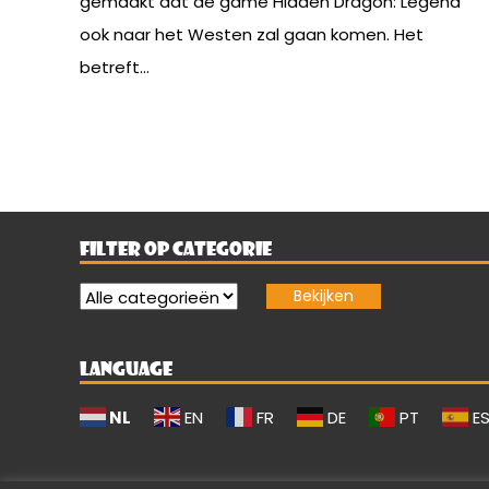
gemaakt dat de game Hidden Dragon: Legend
ook naar het Westen zal gaan komen. Het
betreft...
FILTER OP CATEGORIE
LANGUAGE
NL
EN
FR
DE
PT
E