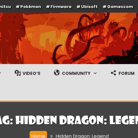
mitsu
Pokémon
Firmware
Ubisoft
Gamescom
e en gameplay streams
VIDEO’S
COMMUNITY
FORUM
ag:
Hidden Dragon: Lege
Home
Hidden Dragon: Legend