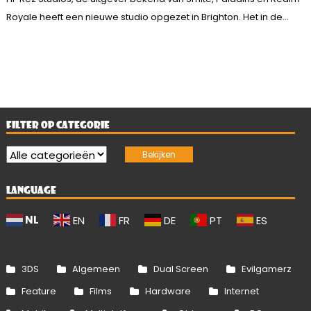
Royale heeft een nieuwe studio opgezet in Brighton. Het in de...
FILTER OP CATEGORIE
LANGUAGE
NL
EN
FR
DE
PT
ES
3DS
Algemeen
Dual Screen
Evilgamerz
Feature
Films
Hardware
Internet