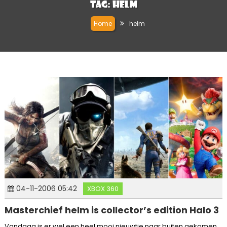
Tag:
helm
Home
helm
04-11-2006 05:42
XBOX 360
Masterchief helm is collector’s edition Halo 3
Vandaag is er wel een heel mooi nieuwtje naar buiten gekomen.