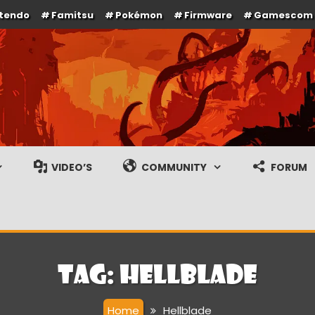
ntendo
Famitsu
Pokémon
Firmware
Gamescom
e en gameplay streams
VIDEO’S
COMMUNITY
FORUM
Tag:
Hellblade
Home
Hellblade