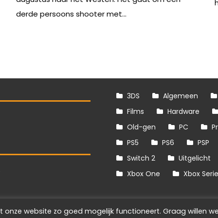
derde persoons shooter met...
3DS
Algemeen
Films
Hardware
Old-gen
PC
P
PS5
PS6
PSP
Switch 2
Uitgelicht
S
Xbox One
Xbox Seri
t onze website zo goed mogelijk functioneert. Graag willen we