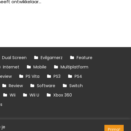
heeft ontwikkelaar...
Dual Screen
Evilgamerz
Feature
Internet
Mobile
Multiplatform
review
PS Vita
PS3
PS4
Review
Software
Switch
Wii
Wii U
Xbox 360
es
 je
Prima!