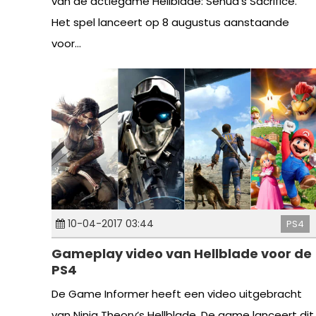
van de actiegame Hellblade: Senua’s Sacrifice.
Het spel lanceert op 8 augustus aanstaande
voor...
10-04-2017 03:44
PS4
Gameplay video van Hellblade voor de
PS4
De Game Informer heeft een video uitgebracht
van Ninja Theory’s Hellblade. De game lanceert dit