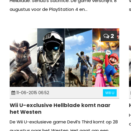
Hellblade: Senua’s Sacrifice. De game verschijnt 8
augustus voor de PlayStation 4 en...
2
11-06-2015 06:52
WII U
Wii U-exclusive Hellblade komt naar
het Westen
De Wii U-exclusieve game Devil’s Third komt op 28
augustus naar het Westen. Het gaat om een