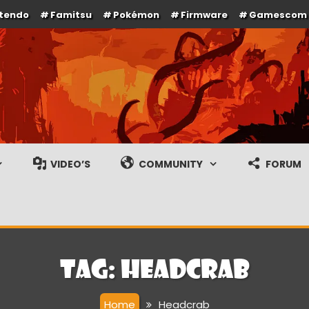
ntendo
Famitsu
Pokémon
Firmware
Gamescom
e en gameplay streams
VIDEO’S
COMMUNITY
FORUM
Tag:
Headcrab
Home
Headcrab