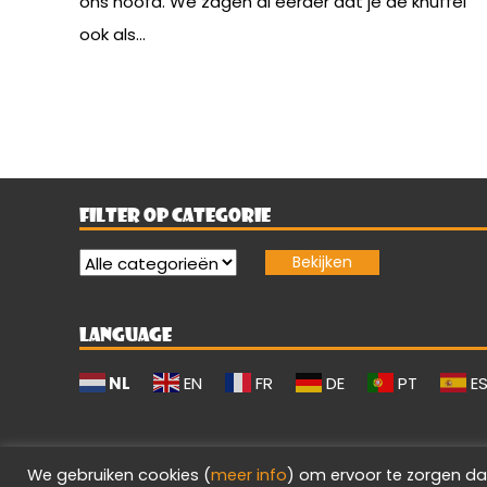
ons hoofd. We zagen al eerder dat je de knuffel
ook als...
FILTER OP CATEGORIE
LANGUAGE
NL
EN
FR
DE
PT
E
We gebruiken cookies (
meer info
) om ervoor te zorgen da