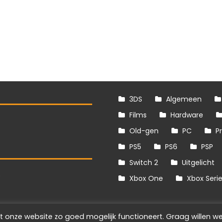
3DS
Algemeen
Films
Hardware
Old-gen
PC
P
PS5
PS6
PSP
Switch 2
Uitgelicht
S
Xbox One
Xbox Seri
t onze website zo goed mogelijk functioneert. Graag willen we