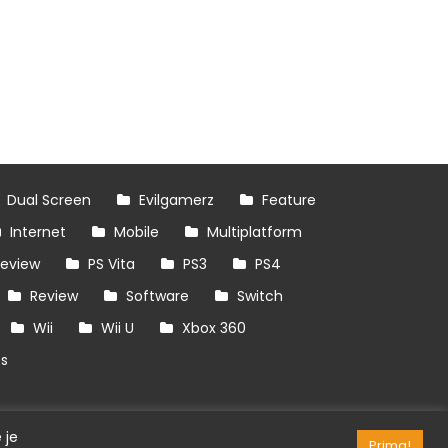
Dual Screen
Evilgamerz
Feature
Internet
Mobile
Multiplatform
review
PS Vita
PS3
PS4
Review
Software
Switch
Wii
Wii U
Xbox 360
es
 je
Prima!